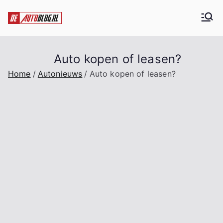
Ga
naar
De Auto blog
Alles over auto's
de
inhoud
Auto kopen of leasen?
Home
Autonieuws
Auto kopen of leasen?