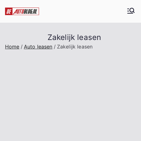
Ga
naar
De Auto blog
Alles over auto's
de
inhoud
Zakelijk leasen
Home
Auto leasen
Zakelijk leasen