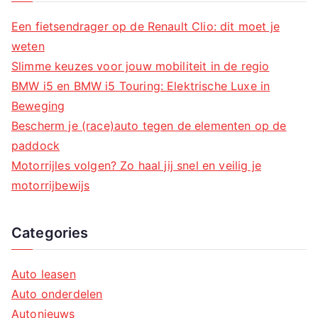
n
Een fietsendrager op de Renault Clio: dit moet je
weten
Slimme keuzes voor jouw mobiliteit in de regio
BMW i5 en BMW i5 Touring: Elektrische Luxe in
Beweging
Bescherm je (race)auto tegen de elementen op de
paddock
Motorrijles volgen? Zo haal jij snel en veilig je
motorrijbewijs
Categories
Auto leasen
Auto onderdelen
Autonieuws