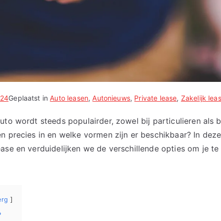
024
Geplaatst in
Auto leasen
,
Autonieuws
,
Private lease
,
Zakelijk lea
to wordt steeds populairder, zowel bij particulieren als b
n precies in en welke vormen zijn er beschikbaar? In deze
ase en verduidelijken we de verschillende opties om je te
erg
?