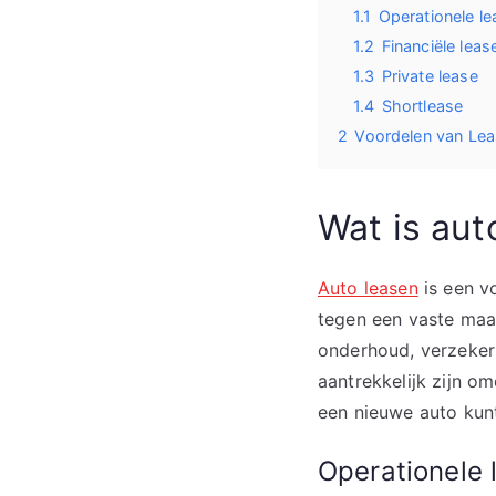
1.1
Operationele le
1.2
Financiële leas
1.3
Private lease
1.4
Shortlease
2
Voordelen van Le
Wat is aut
Auto leasen
is een v
tegen een vaste maan
onderhoud, verzekeri
aantrekkelijk zijn om
een nieuwe auto kunt
Operationele 