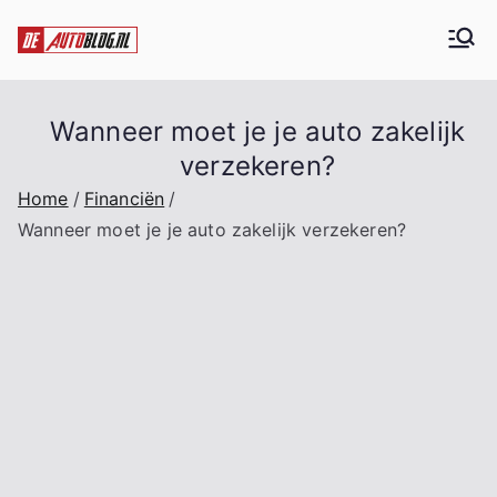
Ga
naar
De Auto blog
Alles over auto's
de
inhoud
Wanneer moet je je auto zakelijk
verzekeren?
Home
Financiën
Wanneer moet je je auto zakelijk verzekeren?