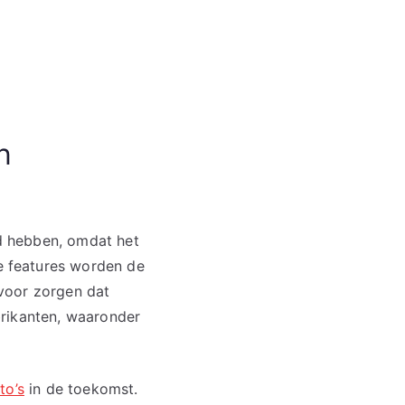
n
d hebben, omdat het
 features worden de
voor zorgen dat
brikanten, waaronder
to’s
in de toekomst.