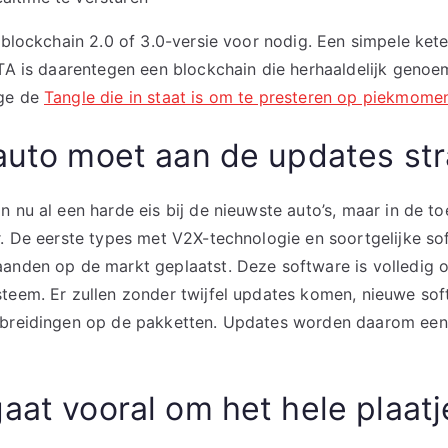
n blockchain 2.0 of 3.0-versie voor nodig. Een simpele kete
OTA is daarentegen een blockchain die herhaaldelijk genoe
ege de
Tangle die in staat is om te presteren op piekmome
auto moet aan de updates st
n nu al een harde eis bij de nieuwste auto’s, maar in de t
r. De eerste types met V2X-technologie en soortgelijke s
anden op de markt geplaatst. Deze software is volledig 
teem. Er zullen zonder twijfel updates komen, nieuwe so
tbreidingen op de pakketten. Updates worden daarom een
aat vooral om het hele plaatj