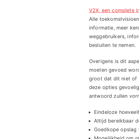
V2X, een complete i
Alle toekomstvisioe
informatie, meer ke
weggebruikers, info
besluiten te nemen.
Overigens is dit asp
moeten gevoed worden
groot dat dit niet o
deze opties gevoeli
antwoord zullen vor
Eindeloze hoevee
Altijd bereikbaar
Goedkope opslag 
Mogelijkheid om re