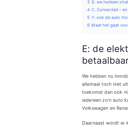
3
S: we hebben stra
4
C. Connected – en 
5
Y: ook de auto mo
6
Maar het gaat voor
E: de elek
betaalbaa
We hebben nu inmidd
allemaal toch niet u
toekomst dan ook ni
iedereen zo’n auto k
Volkswagen en Renaul
Daarnaast wordt er 