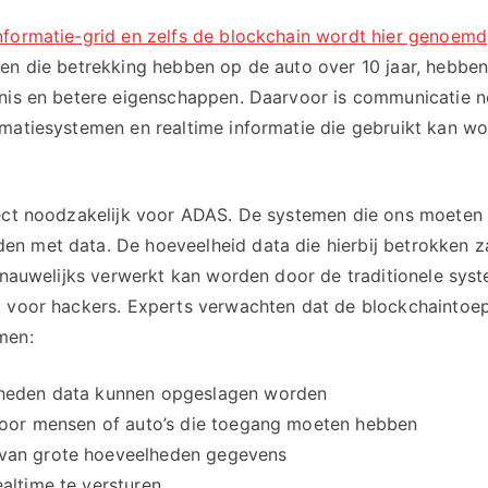
nformatie-grid en zelfs de blockchain wordt hier genoemd
nen die betrekking hebben op de auto over 10 jaar, hebb
nnis en betere eigenschappen. Daarvoor is communicatie n
rmatiesystemen en realtime informatie die gebruikt kan w
ect noodzakelijk voor ADAS. De systemen die ons moeten he
 met data. De hoeveelheid data die hierbij betrokken zal 
f nauwelijks verwerkt kan worden door de traditionele syst
g voor hackers. Experts verwachten dat de blockchaintoep
men:
lheden data kunnen opgeslagen worden
 door mensen of auto’s die toegang moeten hebben
van grote hoeveelheden gegevens
altime te versturen