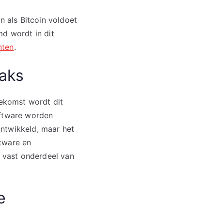
n als Bitcoin voldoet
md wordt in dit
nten
.
raks
oekomst wordt dit
oftware worden
ontwikkeld, maar het
ftware en
 vast onderdeel van
e