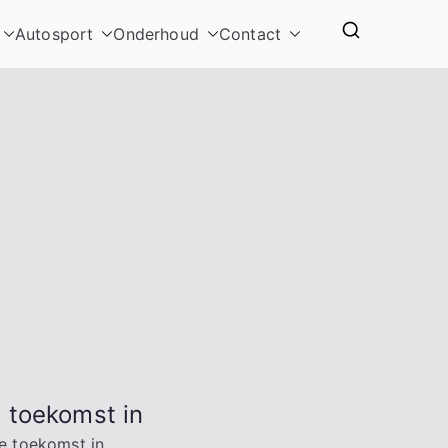
Autosport
Onderhoud
Contact
 toekomst in
e toekomst in