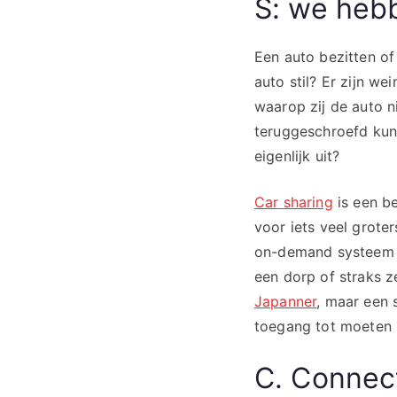
S: we heb
Een auto bezitten of 
auto stil? Er zijn we
waarop zij de auto n
teruggeschroefd kun
eigenlijk uit?
Car sharing
is een be
voor iets veel grote
on-demand systeem al
een dorp of straks z
Japanner
, maar een 
toegang tot moeten
C. Connect