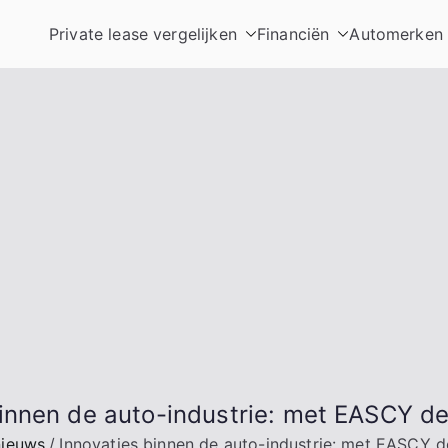
Private lease vergelijken
Financiën
Automerken
binnen de auto-industrie: met EASCY de
nieuws
Innovaties binnen de auto-industrie: met EASCY d