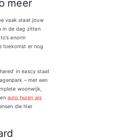
to meer
Hoe vaak staat jouw
n in de dag zitten
uto’s enorm
e toekomst er nog
hared’ in eascy staat
wagenpark – met een
omplete woonwijk,
 een
auto huren als
nsen die hier
ard