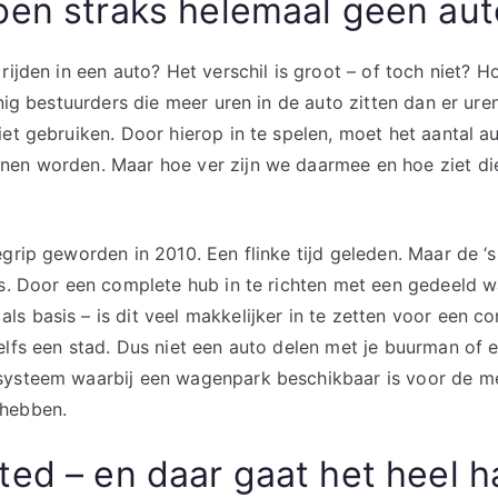
ben straks helemaal geen au
rijden in een auto? Het verschil is groot – of toch niet? 
inig bestuurders die meer uren in de auto zitten dan er ure
iet gebruiken. Door hierop in te spelen, moet het aantal a
nen worden. Maar hoe ver zijn we daarmee en hoe ziet di
grip geworden in 2010. Een flinke tijd geleden. Maar de ‘s
rs. Door een complete hub in te richten met een gedeeld 
s basis – is dit veel makkelijker in te zetten voor een c
elfs een stad. Dus niet een auto delen met je buurman of
systeem waarbij een wagenpark beschikbaar is voor de me
 hebben.
ed – en daar gaat het heel h