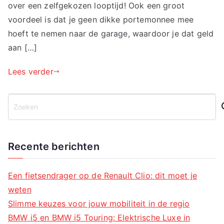
over een zelfgekozen looptijd! Ook een groot
voordeel is dat je geen dikke portemonnee mee
hoeft te nemen naar de garage, waardoor je dat geld
aan […]
Lees verder
Z
o
e
k
Recente berichten
e
n
Een fietsendrager op de Renault Clio: dit moet je
weten
Slimme keuzes voor jouw mobiliteit in de regio
BMW i5 en BMW i5 Touring: Elektrische Luxe in