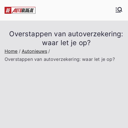
Ga
naar
De Auto blog
Alles over auto's
de
inhoud
Overstappen van autoverzekering:
waar let je op?
Home
Autonieuws
Overstappen van autoverzekering: waar let je op?