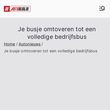
Ga
naar
De Auto blog
Alles over auto's
de
inhoud
Je busje omtoveren tot een
volledige bedrijfsbus
Home
Autonieuws
Je busje omtoveren tot een volledige bedrijfsbus